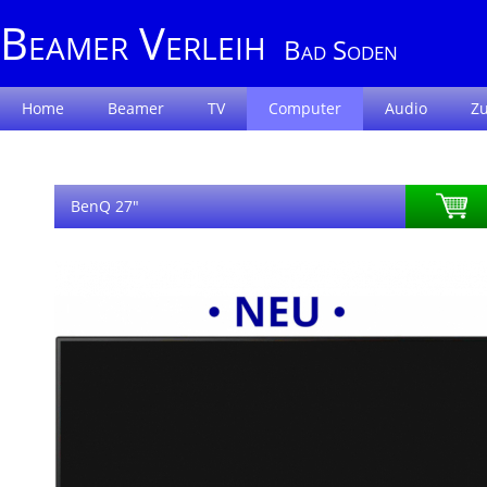
Beamer Verleih
Bad Soden
Home
Beamer
TV
Computer
Audio
Z
BenQ 27"